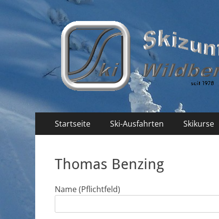
Skizunft Wildberg
Primäres
Zum
Startseite
Ski-Ausfahrten
Skikurse
Inhalt
Menü
springen
Thomas Benzing
Name (Pflichtfeld)